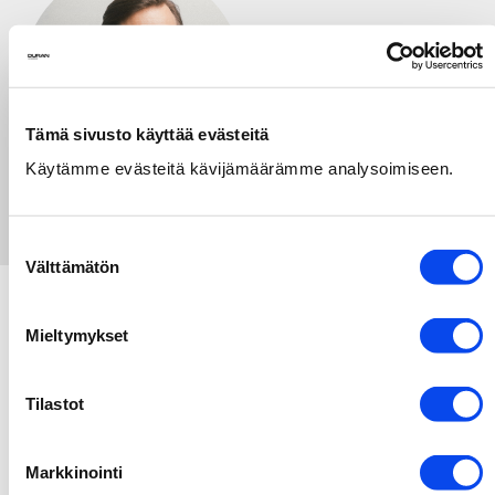
Tämä sivusto käyttää evästeitä
Käytämme evästeitä kävijämäärämme analysoimiseen.
Suostumuksen
Välttämätön
valinta
Mieltymykset
Duran Creative Oy
Tilastot
Siltasaarenkatu 12 C, 7. krs.
(sisäänkäynti Paasivuorenkadulta, ”McDonald’sin
Markkinointi
kulmalta”)