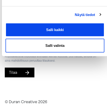
00530 Helsinki
Tilaa Duranin uutiskirje
Näytä tiedot
Luovat ratkaisut suoraan sähköpostiisi!
Salli kaikki
Olen tutustunut tietosuojaselosteeseen ja
Salli valinta
hyväksyn ehdot.
Koputtelemme inboxiasi enintään kerran kuussa. Jos haluat, sinulla on
aina mahdollisuus peruuttaa tilauksesi.
Tilaa
© Duran Creative
2026