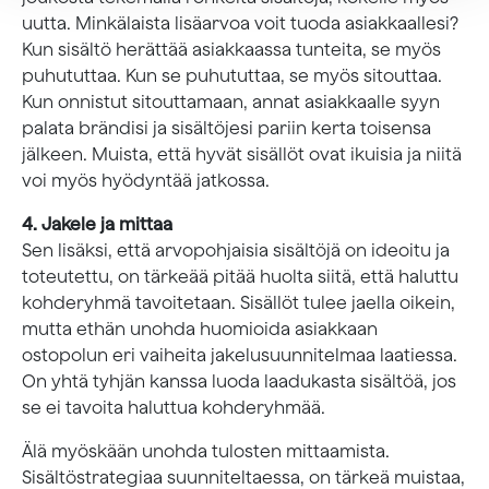
uutta. Minkälaista lisäarvoa voit tuoda asiakkaallesi?
Kun sisältö herättää asiakkaassa tunteita, se myös
puhututtaa. Kun se puhututtaa, se myös sitouttaa.
Kun onnistut sitouttamaan, annat asiakkaalle syyn
palata brändisi ja sisältöjesi pariin kerta toisensa
jälkeen. Muista, että hyvät sisällöt ovat ikuisia ja niitä
voi myös hyödyntää jatkossa.
4. Jakele ja mittaa
Sen lisäksi, että arvopohjaisia sisältöjä on ideoitu ja
toteutettu, on tärkeää pitää huolta siitä, että haluttu
kohderyhmä tavoitetaan. Sisällöt tulee jaella oikein,
mutta ethän unohda huomioida asiakkaan
ostopolun eri vaiheita jakelusuunnitelmaa laatiessa.
On yhtä tyhjän kanssa luoda laadukasta sisältöä, jos
se ei tavoita haluttua kohderyhmää.
Älä myöskään unohda tulosten mittaamista.
Sisältöstrategiaa suunniteltaessa, on tärkeä muistaa,