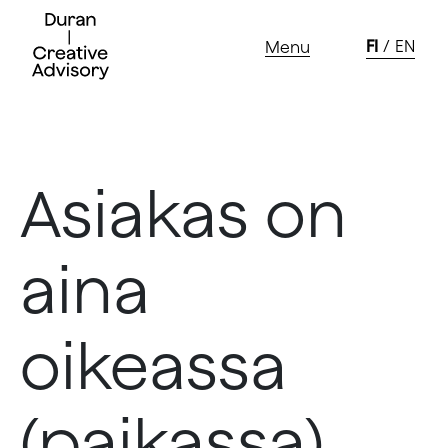
FI
EN
Menu
Skip
to
content
Asiakas on
aina
oikeassa
(paikassa),