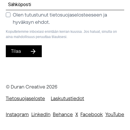
Olen tutustunut tietosuojaselosteeseen ja
hyväksyn ehdot.
Koputtelemme inboxiasi enintään kerran kuussa. Jos haluat, sinulla on
aina mahdollisuus peruuttaa tilauksesi.
Tilaa
© Duran Creative
2026
Tietosuojaseloste
Laskutustiedot
Instagram
LinkedIn
Behance
X
Facebook
YouTube