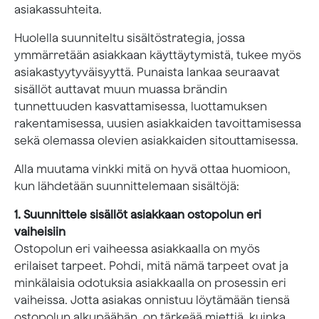
asiakassuhteita.
Huolella suunniteltu sisältöstrategia, jossa
ymmärretään asiakkaan käyttäytymistä, tukee myös
asiakastyytyväisyyttä. Punaista lankaa seuraavat
sisällöt auttavat muun muassa brändin
tunnettuuden kasvattamisessa, luottamuksen
rakentamisessa, uusien asiakkaiden tavoittamisessa
sekä olemassa olevien asiakkaiden sitouttamisessa.
Alla muutama vinkki mitä on hyvä ottaa huomioon,
kun lähdetään suunnittelemaan sisältöjä:
1. Suunnittele sisällöt asiakkaan ostopolun eri
vaiheisiin
Ostopolun eri vaiheessa asiakkaalla on myös
erilaiset tarpeet. Pohdi, mitä nämä tarpeet ovat ja
minkälaisia odotuksia asiakkaalla on prosessin eri
vaiheissa. Jotta asiakas onnistuu löytämään tiensä
ostopolun alkupäähän, on tärkeää miettiä, kuinka