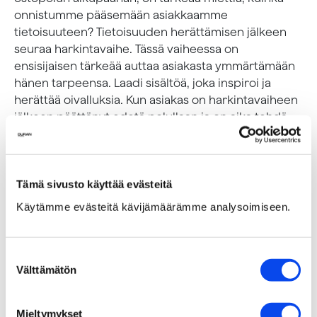
onnistumme pääsemään asiakkaamme
tietoisuuteen? Tietoisuuden herättämisen jälkeen
seuraa harkintavaihe. Tässä vaiheessa on
ensisijaisen tärkeää auttaa asiakasta ymmärtämään
hänen tarpeensa. Laadi sisältöä, joka inspiroi ja
herättää oivalluksia. Kun asiakas on harkintavaiheen
jälkeen päättänyt edetä polullaan ja on aika tehdä
ostopäätös, tarvitaan sisältöä ostopäätöksen tueksi.
Suunnittele sisältöä, jotka antavat vastauksia
askarruttaviin kysymyksiin. Kun asiakas on päättänyt
Tämä sivusto käyttää evästeitä
ostaa tuotteen, on aika lähteä rakentamaan
asiakassuhdetta. Anna asiakkaallesi syy palata
Käytämme evästeitä kävijämäärämme analysoimiseen.
brändisi pariin.
2. Kohdenna sisältösi oikein ja astu asiakkaan
Suostumuksen
saappaisiin
Välttämätön
valinta
Asetu kohderyhmäsi asemaan ja ymmärrä asiakkaan
maailmankuvaa, mutta älä kuitenkaan tee oletuksia.
Mieltymykset
Jotta voimme pysyä asiakkaan matkassa mukana,