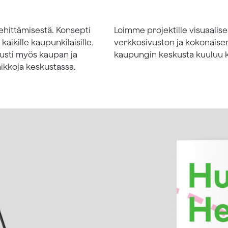
kehittämisestä. Konsepti
Loimme projektille visuaalisen
aikille kaupunkilaisille.
verkkosivuston ja kokonaise
tusti myös kaupan ja
kaupungin keskusta kuuluu ka
aikkoja keskustassa.