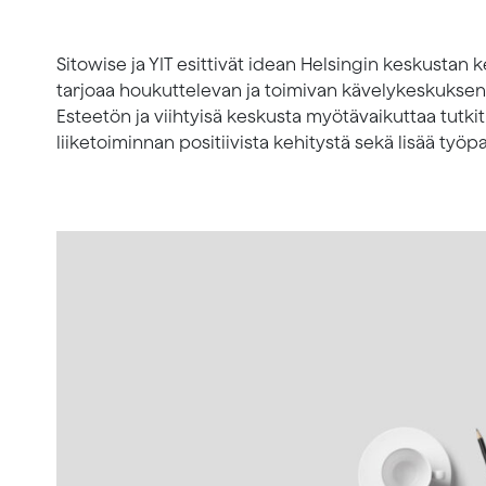
Sitowise ja YIT esittivät idean Helsingin keskustan 
tarjoaa houkuttelevan ja toimivan kävelykeskuksen k
Esteetön ja viihtyisä keskusta myötävaikuttaa tutki
liiketoiminnan positiivista kehitystä sekä lisää työp