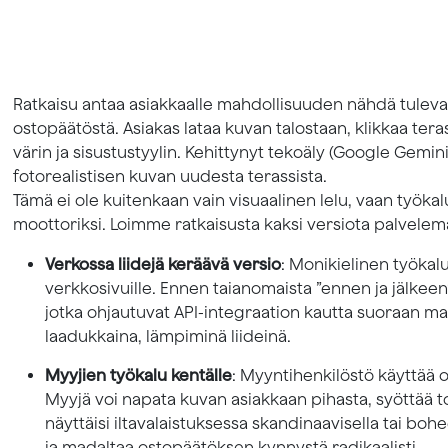
Ratkaisu antaa asiakkaalle mahdollisuuden nähdä tuleva
ostopäätöstä. Asiakas lataa kuvan talostaan, klikkaa ter
värin ja sisustustyylin. Kehittynyt tekoäly (Google Gemi
fotorealistisen kuvan uudesta terassista.
Tämä ei ole kuitenkaan vain visuaalinen lelu, vaan työka
moottoriksi. Loimme ratkaisusta kaksi versiota palvelem
Verkossa liidejä keräävä versio
: Monikielinen työka
verkkosivuille. Ennen taianomaista ”ennen ja jälkeen”
jotka ohjautuvat API-integraation kautta suoraan m
laadukkaina, lämpiminä liideinä.
Myyjien työkalu kentälle
: Myyntihenkilöstö käyttää 
Myyjä voi napata kuvan asiakkaan pihasta, syöttää to
näyttäisi iltavalaistuksessa skandinaavisella tai bo
ja madaltaa ostopäätöksen kynnystä radikaalisti.