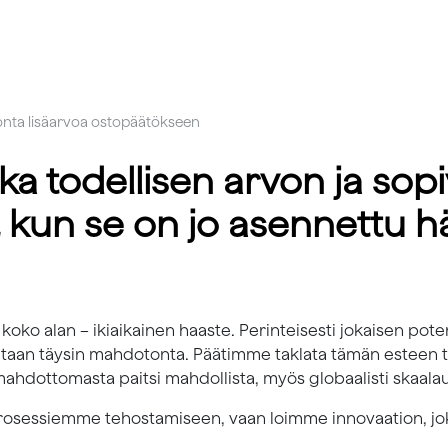
tonta lisäarvoa ostopäätökseen
ka todellisen arvon ja so
, kun se on jo asennettu 
 koko alan – ikiaikainen haaste. Perinteisesti jokaisen pot
ksiltaan täysin mahdotonta. Päätimme taklata tämän esteen
 mahdottomasta paitsi mahdollista, myös globaalisti skaala
rosessiemme tehostamiseen, vaan loimme innovaation, jok