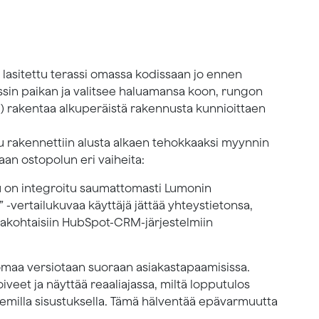
 lasitettu terassi omassa kodissaan jo ennen
assin paikan ja valitsee haluamansa koon, rungon
ni) rakentaa alkuperäistä rakennusta kunnioittaen
lu rakennettiin alusta alkaen tehokkaaksi myynnin
aan ostopolun eri vaiheita:
lu on integroitu saumattomasti Lumonin
 -vertailukuvaa käyttäjä jättää yhteystietonsa,
aakohtaisiin HubSpot-CRM-järjestelmiin
omaa versiotaan suoraan asiakastapaamisissa.
iveet ja näyttää reaaliajassa, miltä lopputulos
heemilla sisustuksella. Tämä hälventää epävarmuutta