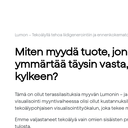
Lumon – Tekoälyllä tehoa liidigenerointiin ja ennenkokema
Miten myydä tuote, jon
ymmärtää täysin vasta
kylkeen?
Tämä on ollut terassilasituksia myyvän Lumonin – ja
visualisointi myyntivaiheessa olisi ollut kustannu
tekoälypohjaisen visualisointityökalun, joka tekee
Emme valjastaneet tekoälyä vain omien sisäisten p
tulosta.