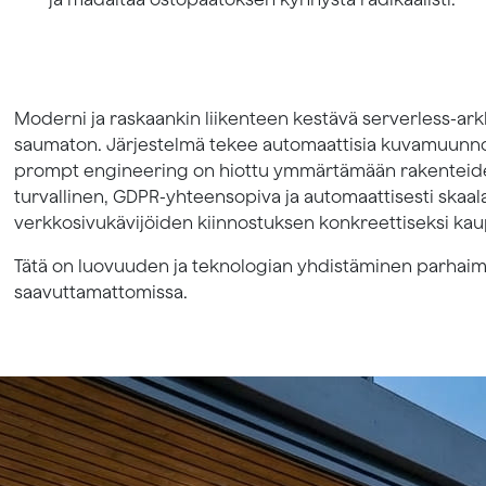
Moderni ja raskaankin liikenteen kestävä serverless-ark
saumaton. Järjestelmä tekee automaattisia kuvamuunnok
n
prompt engineering on hiottu ymmärtämään rakenteiden 
turvallinen, GDPR-yhteensopiva ja automaattisesti skaal
verkkosivukävijöiden kiinnostuksen konkreettiseksi kau
Tätä on luovuuden ja teknologian yhdistäminen parhaimmi
saavuttamattomissa.