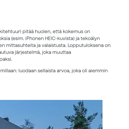
kitehtuuri pitää huolen, että kokemus on
sia (esim. iPhonen HEIC-kuvista) ja tekoälyn
mittasuhteita ja valaistusta. Lopputuloksena on
autuva järjestelmä, joka muuttaa
paksi.
llaan: luodaan sellaista arvoa, joka oli aiemmin