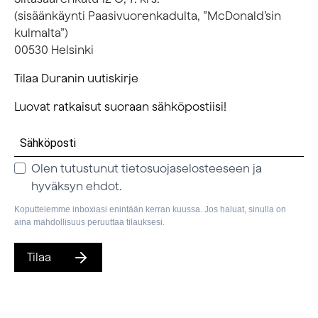
(sisäänkäynti Paasivuorenkadulta, ”McDonald’sin
kulmalta”)
00530 Helsinki
Tilaa Duranin uutiskirje
Luovat ratkaisut suoraan sähköpostiisi!
Olen tutustunut tietosuojaselosteeseen ja
hyväksyn ehdot.
Koputtelemme inboxiasi enintään kerran kuussa. Jos haluat, sinulla on
aina mahdollisuus peruuttaa tilauksesi.
Tilaa