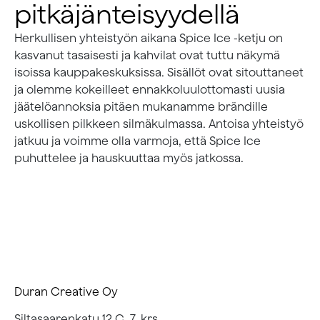
pitkäjänteisyydellä
Herkullisen yhteistyön aikana Spice Ice -ketju on
kasvanut tasaisesti ja kahvilat ovat tuttu näkymä
isoissa kauppakeskuksissa. Sisällöt ovat sitouttaneet
ja olemme kokeilleet ennakkoluulottomasti uusia
jäätelöannoksia pitäen mukanamme brändille
uskollisen pilkkeen silmäkulmassa. Antoisa yhteistyö
jatkuu ja voimme olla varmoja, että Spice Ice
puhuttelee ja hauskuuttaa myös jatkossa.
Duran Creative Oy
Siltasaarenkatu 12 C, 7. krs.