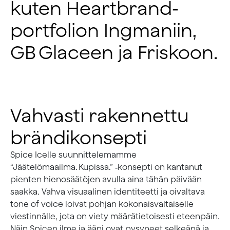
kuten Heartbrand-
portfolion Ingmaniin,
GB Glaceen ja Friskoon.
Vahvasti rakennettu
brändikonsepti
Spice Icelle suunnittelemamme
“Jäätelömaailma. Kupissa.” ‑konsepti on kantanut
pienten hienosäätöjen avulla aina tähän päivään
saakka. Vahva visuaalinen identiteetti ja oivaltava
tone of voice loivat pohjan kokonaisvaltaiselle
viestinnälle, jota on viety määrätietoisesti eteenpäin.
Näin Spicen ilme ja ääni ovat pysyneet selkeänä ja