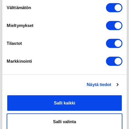
Suostumuksen
Välttämätön
valinta
Mieltymykset
Tilastot
Markkinointi
Näytä tiedot
Salli kaikki
Kesän uutuustuote Dip
Salli valinta