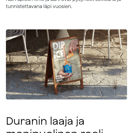
tunnistettavana läpi vuosien.
Duranin laaja ja