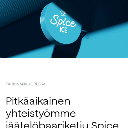
PÄHKINÄNKUORESSA
Pitkäaikainen
yhteistyömme
jäätelöbaariketju Spice