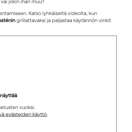
vai jokin ihan muu?
ntamiseen. Katso lyhkäiseltä videolta, kun
usténin
grillattavaksi ja paljastaa käytännön vinkit
 näyttää
setusten vuoksi.
yä evästeiden käyttö
.