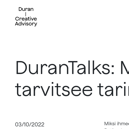
Skip
to
content
DuranTalks: 
tarvitsee tar
03/10/2022
Miksi ihmee