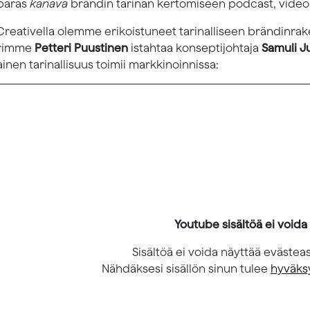
paras
kanava
brändin tarinan kertomiseen podcast, video 
reativella olemme erikoistuneet tarinalliseen brändinrake
erimme
Petteri Puustinen
istahtaa konseptijohtaja
Samuli J
lainen tarinallisuus toimii markkinoinnissa:
Youtube sisältöä ei voida
Sisältöä ei voida näyttää evästea
Nähdäksesi sisällön sinun tulee
hyväks