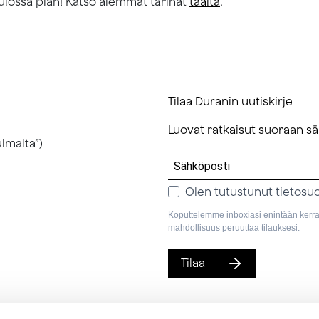
tulossa pian! Katso aiemmat tarinat
täältä
.
Tilaa Duranin uutiskirje
Luovat ratkaisut suoraan sä
lmalta”)
Olen tutustunut tietosu
Koputtelemme inboxiasi enintään kerran
mahdollisuus peruuttaa tilauksesi.
Tilaa