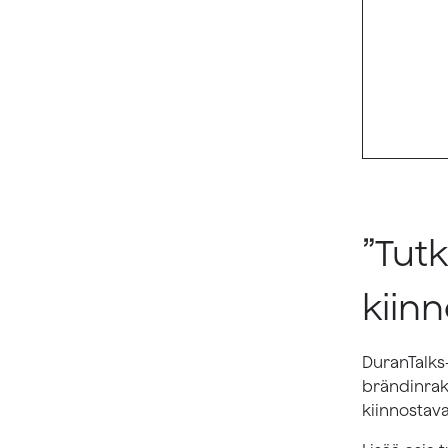
”Tut
kiinn
DuranTalks
brändinrak
kiinnostava