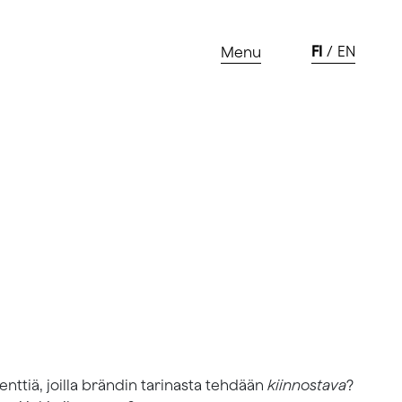
FI
EN
Menu
nttiä, joilla brändin tarinasta tehdään
kiinnostava
?