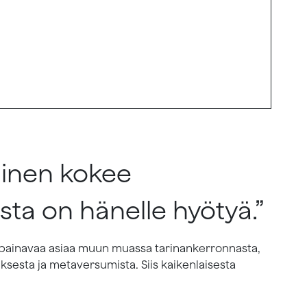
minen kokee
oista on hänelle hyötyä.”
npainavaa asiaa muun muassa tarinankerronnasta,
sesta ja metaversumista. Siis kaikenlaisesta