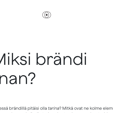
Miksi brändi
inan?
ssä brändillä pitäisi olla
tarina
? Mitkä ovat ne kolme eleme