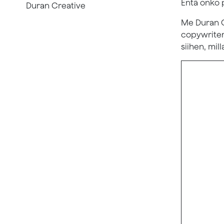
Entä onko 
Duran Creative
Me Duran C
copywrit
siihen, mil