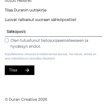
00530 Helsinki
Tilaa Duranin uutiskirje
Luovat ratkaisut suoraan sähköpostiisi!
Olen tutustunut tietosuojaselosteeseen ja
hyväksyn ehdot.
Koputtelemme inboxiasi enintään kerran kuussa. Jos haluat, sinulla on
aina mahdollisuus peruuttaa tilauksesi.
Tilaa
© Duran Creative
2026