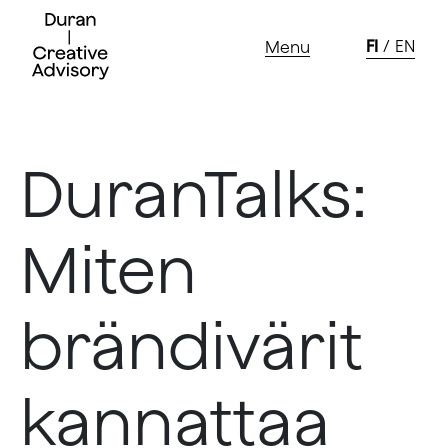
FI
EN
Menu
Skip
to
DuranTalks:
content
Miten
brändivärit
kannattaa