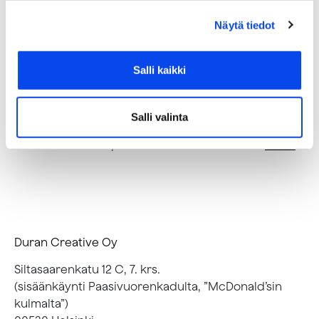
Näytä tiedot
DuranTalks-sarjassa Duran Creativen asiantuntijat
paketoivat kevyenpainavaa asiaa muun muassa
tarinankerronnasta, brändinrakentamisesta,
Salli kaikki
kuvapankkikuvista, fonteista, asiakastutkimuksesta
ja metaversumista. Siis kaikenlaisesta kiinnostavasta
markkinointiin, mainontaan ja designiin liittyvästä.
Salli valinta
Lisää osia tulossa pian! Katso aiemmat tarinat
täältä
.
Duran Creative Oy
Siltasaarenkatu 12 C, 7. krs.
(sisäänkäynti Paasivuorenkadulta, ”McDonald’sin
kulmalta”)