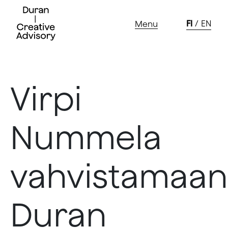
FI
EN
Menu
Skip
to
Virpi
content
Nummela
vahvistamaan
Duran