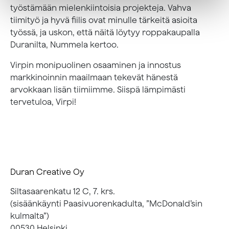
työstämään mielenkiintoisia projekteja. Vahva
tiimityö ja hyvä fiilis ovat minulle tärkeitä asioita
työssä, ja uskon, että näitä löytyy roppakaupalla
Duranilta, Nummela kertoo.
Virpin monipuolinen osaaminen ja innostus
markkinoinnin maailmaan tekevät hänestä
arvokkaan lisän tiimiimme. Siispä lämpimästi
tervetuloa, Virpi!
Duran Creative Oy
Siltasaarenkatu 12 C, 7. krs.
(sisäänkäynti Paasivuorenkadulta, ”McDonald’sin
kulmalta”)
00530 Helsinki