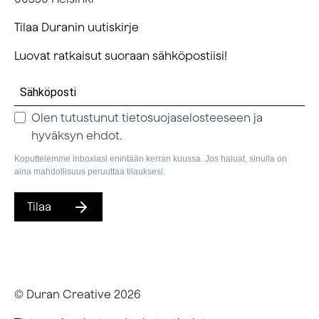
Tilaa Duranin uutiskirje
Luovat ratkaisut suoraan sähköpostiisi!
Olen tutustunut tietosuojaselosteeseen ja
hyväksyn ehdot.
Koputtelemme inboxiasi enintään kerran kuussa. Jos haluat, sinulla on
aina mahdollisuus peruuttaa tilauksesi.
Tilaa
© Duran Creative
2026