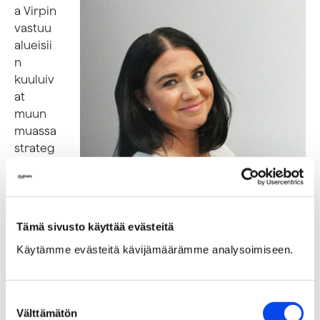
a Virpin
vastuu
alueisii
n
kuuluiv
at
muun
muassa
strateg
ia- ja
brändit
yöt,
luovien
Tämä sivusto käyttää evästeitä
tiimien
Käytämme evästeitä kävijämäärämme analysoimiseen.
vetämi
nen
sekä
Suostumuksen
konsep
Välttämätön
valinta
ti- ja