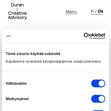
FI
EN
Menu
Skip
to
content
Tämä sivusto käyttää evästeitä
Duran Creative
Käytämme evästeitä kävijämäärämme analysoimiseen.
Siltasaarenkatu 12 C, 7th floor
(entrance from Paasivuorenkatu, “around the
Suostumuksen
corner from McDonald’s”)
Välttämätön
valinta
00530 Helsinki
FINLAND
Mieltymykset