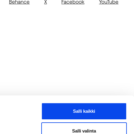
Behance
X
Facebook
YouTube
Salli kaikki
Salli valinta